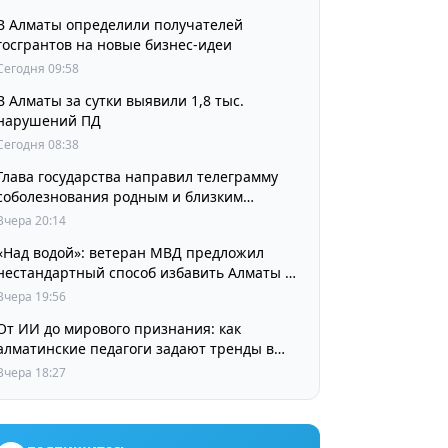
В Алматы определили получателей
госгрантов на новые бизнес-идеи
Сегодня 09:58
В Алматы за сутки выявили 1,8 тыс.
нарушений ПД
Сегодня 08:38
Глава государства направил телеграмму
соболезнования родным и близким
выдающегося кинорежиссера Ардака
Вчера 20:14
Амиркулова
«Над водой»: ветеран МВД предложил
нестандартный способ избавить Алматы от
пробок и смога
Вчера 19:56
От ИИ до мирового признания: как
алматинские педагоги задают тренды в
изучении языков
Вчера 18:27