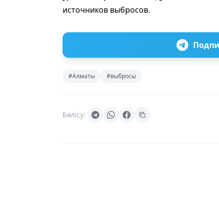
источников выбросов.
Подпи
#Алматы
#выбросы
Бөлісу: