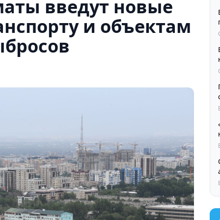
лматы введут новые
анспорту и объектам
ыбросов