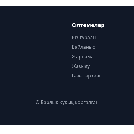
Сілтемелер
Біз туралы
Байланыс
Жарнама
Жазылу
Газет архиві
© Барлық құқық қорғалған