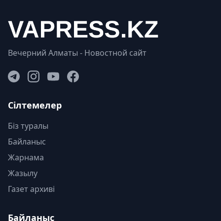
Вечерний Алматы - Новостной сайт
Сілтемелер
Біз туралы
Байланыс
Жарнама
Жазылу
Газет архиві
Байланыс