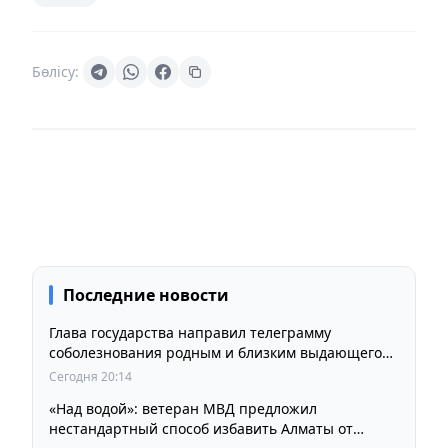
Бөлісу:
Последние новости
Глава государства направил телеграмму
соболезнования родным и близким выдающегося
кинорежиссера Ардака Амиркулова
Сегодня 20:14
«Над водой»: ветеран МВД предложил
нестандартный способ избавить Алматы от