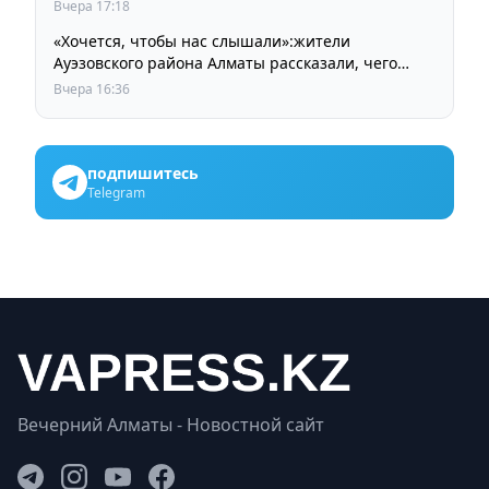
Вчера 17:18
«Хочется, чтобы нас слышали»:жители
Ауэзовского района Алматы рассказали, чего
ждут от выборов депутатов Курултая
Вчера 16:36
подпишитесь
Telegram
Вечерний Алматы - Новостной сайт