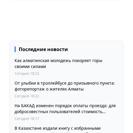
Последние новости
Как алматинская молодежь покоряет горы
своими силами
Сегодня 18:23
От улыбки в троллейбусе до призывного пункта:
фоторепортаж о жителях Алматы
Сегодня 18:22
На БАКАД изменен порядок оплаты проезда: для
добросовестных пользователей стоимость
остается прежней
Сегодня 18:17
В Казахстане издали книгу с избранными