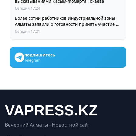
высказываниями Касым-Жомарта Токаева
Сегодня 17:24
Более сотни работников Индустриальной зоны
Алматы заявили о готовности принять участие в
выборах членов Курылтая
Сегодня 17:21
подпишитесь
Telegram
Вечерний Алматы - Новостной сайт