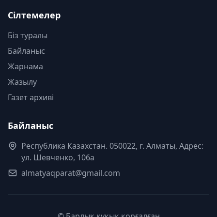
Сілтемелер
Біз туралы
Байланыс
Жарнама
Жазылу
Газет архиві
Байланыс
Республика Казахстан. 050022, г. Алматы, Адрес:
ул. Шевченко, 106а
almatyaqparat@gmail.com
© Барлық құқық қорғалған