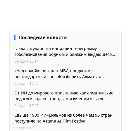
Последние новости
Глава государства направил телеграмму
соболезнования родным и близким выдающегося
кинорежиссера Ардака Амиркулова
Сегодня 20:14
«Над водой»: ветеран МВД предложил
нестандартный способ избавить Алматы от
пробок и смога
Сегодня 19:56
От ИИ до мирового признания: как алматинские
педагоги задают тренды в изучении языков
Сегодня 18:27
Свыше 1900 ИИ-фильмов из более чем 90 стран
поступило на Astana AI Film Festival
Сегодня 18:03