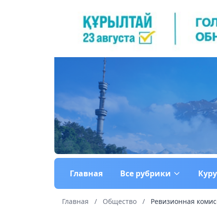
Главная
Все рубрики
Кур
Главная
/
Общество
/
Ревизионная комис