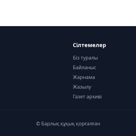
Сілтемелер
Біз туралы
Байланыс
Жарнама
Жазылу
Газет архиві
© Барлық құқық қорғалған