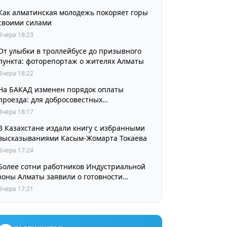
Как алматинская молодежь покоряет горы
своими силами
Вчера 18:23
От улыбки в троллейбусе до призывного
пункта: фоторепортаж о жителях Алматы
Вчера 18:22
На БАКАД изменен порядок оплаты
проезда: для добросовестных
пользователей стоимость остается
Вчера 18:17
прежней
В Казахстане издали книгу с избранными
высказываниями Касым-Жомарта Токаева
Вчера 17:24
Более сотни работников Индустриальной
зоны Алматы заявили о готовности
принять участие в выборах членов
Вчера 17:21
Курылтая