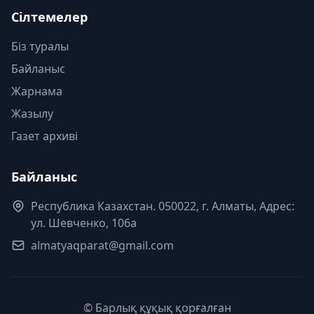
Сілтемелер
Біз туралы
Байланыс
Жарнама
Жазылу
Газет архиві
Байланыс
Республика Казахстан. 050022, г. Алматы, Адрес:
ул. Шевченко, 106а
almatyaqparat@gmail.com
© Барлық құқық қорғалған