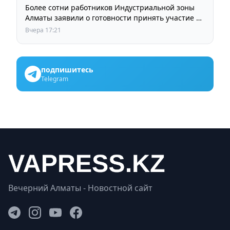
Более сотни работников Индустриальной зоны
Алматы заявили о готовности принять участие в
выборах членов Курылтая
Вчера 17:21
подпишитесь
Telegram
Вечерний Алматы - Новостной сайт