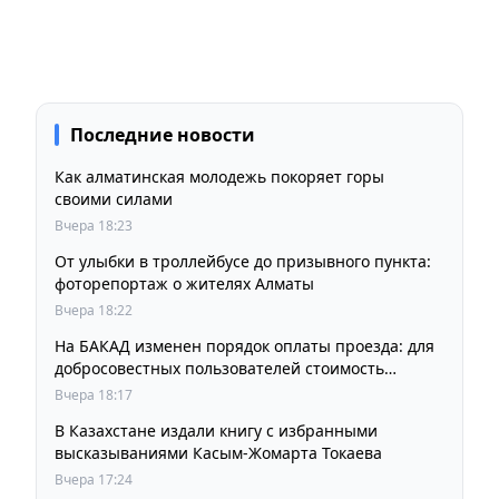
Последние новости
Как алматинская молодежь покоряет горы
своими силами
Вчера 18:23
От улыбки в троллейбусе до призывного пункта:
фоторепортаж о жителях Алматы
Вчера 18:22
На БАКАД изменен порядок оплаты проезда: для
добросовестных пользователей стоимость
остается прежней
Вчера 18:17
В Казахстане издали книгу с избранными
высказываниями Касым-Жомарта Токаева
Вчера 17:24