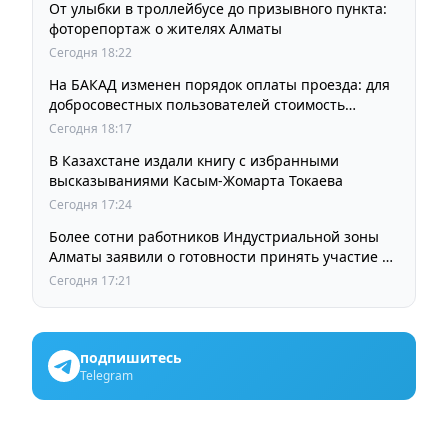
От улыбки в троллейбусе до призывного пункта:
фоторепортаж о жителях Алматы
Сегодня 18:22
На БАКАД изменен порядок оплаты проезда: для
добросовестных пользователей стоимость
остается прежней
Сегодня 18:17
В Казахстане издали книгу с избранными
высказываниями Касым-Жомарта Токаева
Сегодня 17:24
Более сотни работников Индустриальной зоны
Алматы заявили о готовности принять участие в
выборах членов Курылтая
Сегодня 17:21
подпишитесь
Telegram