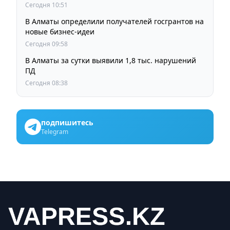
области
Сегодня 10:51
В Алматы определили получателей госгрантов на
новые бизнес-идеи
Сегодня 09:58
В Алматы за сутки выявили 1,8 тыс. нарушений
ПД
Сегодня 08:38
подпишитесь
Telegram