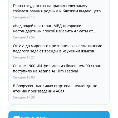
Глава государства направил телеграмму
соболезнования родным и близким выдающегося
кинорежиссера Ардака Амиркулова
Сегодня 20:14
«Над водой»: ветеран МВД предложил
нестандартный способ избавить Алматы от
пробок и смога
Сегодня 19:56
От ИИ до мирового признания: как алматинские
педагоги задают тренды в изучении языков
Сегодня 18:27
Свыше 1900 ИИ-фильмов из более чем 90 стран
поступило на Astana AI Film Festival
Сегодня 18:03
В Вооруженных силах стартовал челлендж по
чтению произведений Абая
Сегодня 17:38
подпишитесь