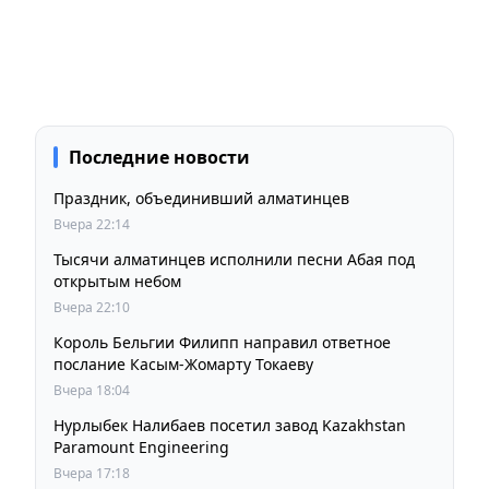
Последние новости
Праздник, объединивший алматинцев
Вчера 22:14
Тысячи алматинцев исполнили песни Абая под
открытым небом
Вчера 22:10
Король Бельгии Филипп направил ответное
послание Касым-Жомарту Токаеву
Вчера 18:04
Нурлыбек Налибаев посетил завод Kazakhstan
Paramount Engineering
Вчера 17:18