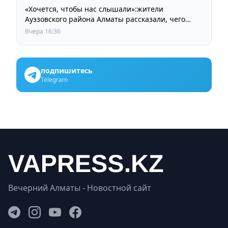
«Хочется, чтобы нас слышали»:жители
Ауэзовского района Алматы рассказали, чего
ждут от выборов депутатов Курултая
Вчера 16:36
подпишитесь
Telegram
Вечерний Алматы - Новостной сайт