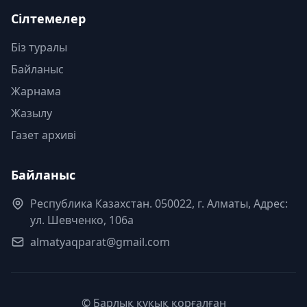
Сілтемелер
Біз туралы
Байланыс
Жарнама
Жазылу
Газет архиві
Байланыс
Республика Казахстан. 050022, г. Алматы, Адрес:
ул. Шевченко, 106а
almatyaqparat@gmail.com
© Барлық құқық қорғалған