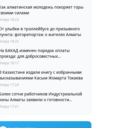
Как алматинская молодежь покоряет горы
своими силами
Вчера 18:23
От улыбки в троллейбусе до призывного
пункта: фоторепортаж о жителях Алматы
Вчера 18:22
На БАКАД изменен порядок оплаты
проезда: для добросовестных
пользователей стоимость остается
Вчера 18:17
прежней
В Казахстане издали книгу с избранными
высказываниями Касым-Жомарта Токаева
Вчера 17:24
Более сотни работников Индустриальной
зоны Алматы заявили о готовности
принять участие в выборах членов
Вчера 17:21
Курылтая