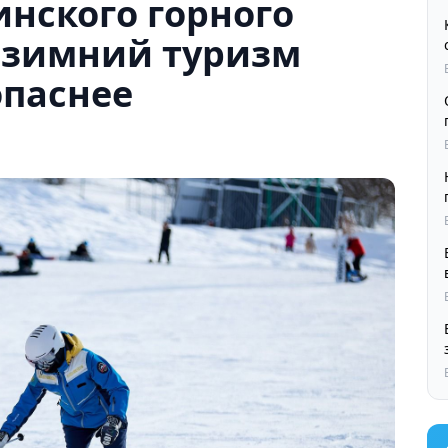
нского горного
т зимний туризм
опаснее