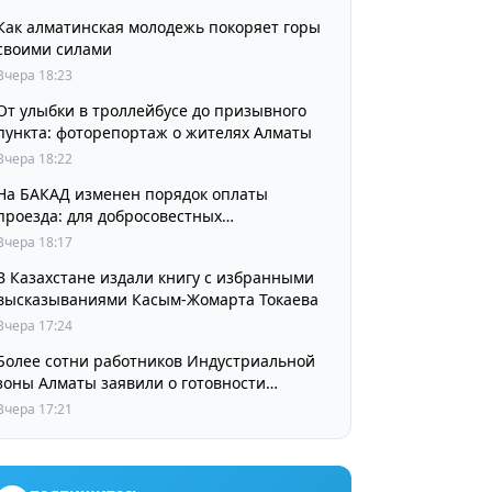
Как алматинская молодежь покоряет горы
своими силами
Вчера 18:23
От улыбки в троллейбусе до призывного
пункта: фоторепортаж о жителях Алматы
Вчера 18:22
На БАКАД изменен порядок оплаты
проезда: для добросовестных
пользователей стоимость остается
Вчера 18:17
прежней
В Казахстане издали книгу с избранными
высказываниями Касым-Жомарта Токаева
Вчера 17:24
Более сотни работников Индустриальной
зоны Алматы заявили о готовности
принять участие в выборах членов
Вчера 17:21
Курылтая