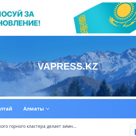
ултай
Алматы
ого горного кластера делает зимн...