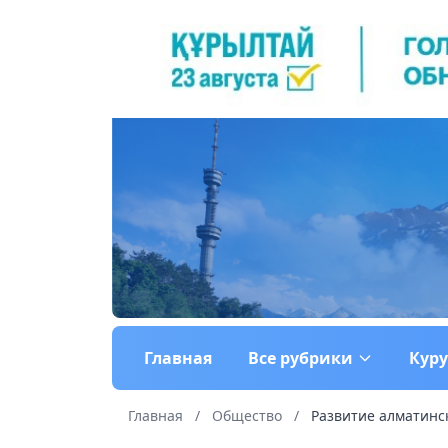
Главная
Все рубрики
Кур
Главная
/
Общество
/
Развитие алматинск