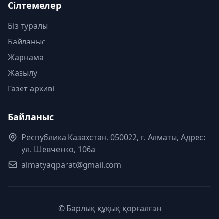
Сілтемелер
Біз туралы
Байланыс
Жарнама
Жазылу
Газет архиві
Байланыс
Республика Казахстан. 050022, г. Алматы, Адрес:
ул. Шевченко, 106а
almatyaqparat@gmail.com
© Барлық құқық қорғалған