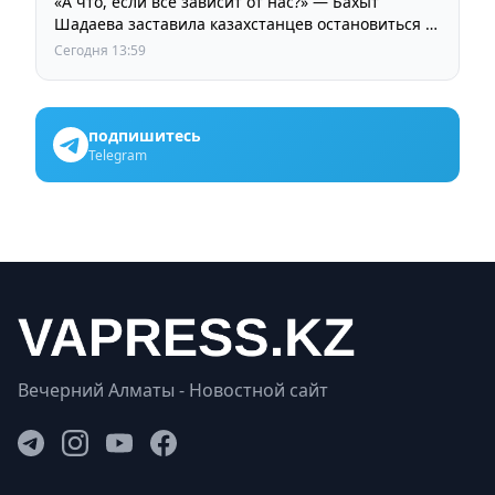
«А что, если все зависит от нас?» — Бахыт
Шадаева заставила казахстанцев остановиться и
задуматься
Сегодня 13:59
подпишитесь
Telegram
Вечерний Алматы - Новостной сайт