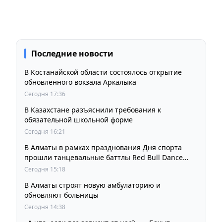
Последние новости
В Костанайской области состоялось открытие
обновленного вокзала Аркалыка
Сегодня 17:36
В Казахстане разъяснили требования к
обязательной школьной форме
Сегодня 16:21
В Алматы в рамках празднования Дня спорта
прошли танцевальные баттлы Red Bull Dance
Your Style
Сегодня 15:18
В Алматы строят новую амбулаторию и
обновляют больницы
Сегодня 14:38