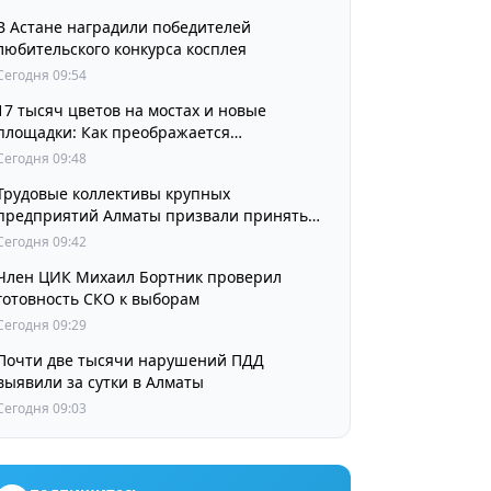
В Астане наградили победителей
любительского конкурса косплея
Сегодня 09:54
17 тысяч цветов на мостах и новые
площадки: Как преображается
Наурызбайский район
Сегодня 09:48
Трудовые коллективы крупных
предприятий Алматы призвали принять
участие в выборах членов Курултая
Сегодня 09:42
Член ЦИК Михаил Бортник проверил
готовность СКО к выборам
Сегодня 09:29
Почти две тысячи нарушений ПДД
выявили за сутки в Алматы
Сегодня 09:03