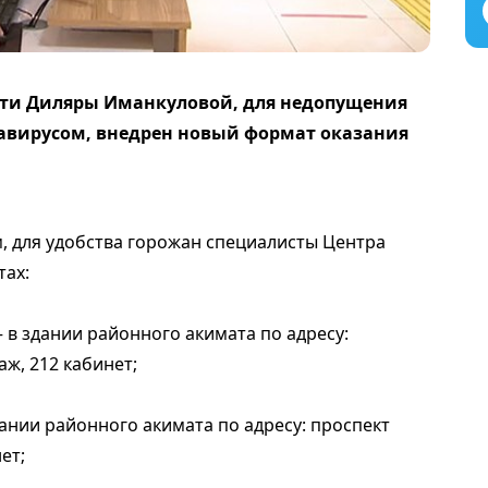
сти Диляры Иманкуловой, для недопущения
авирусом, внедрен новый формат оказания
м, для удобства горожан специа­листы Центра
тах:
 в здании районного акимата по адресу:
аж, 212 кабинет;
дании районного акимата по адресу: проспект
ет;