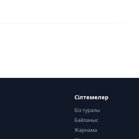
Сілтемелер
Біз туралы
Байланыс
Жарнама