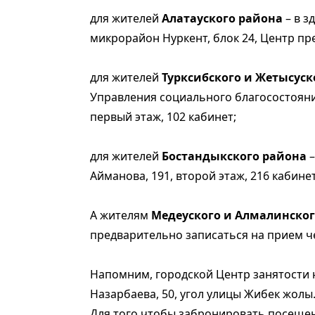
для жителей
Алатауского района
– в з
микрорайон Нуркент, блок 24, Центр пр
для жителей
Турксибского и Жетысуск
Управления социального благосостояния 
первый этаж, 102 кабинет;
для жителей
Бостан­дыкского района
–
Айманова, 191, второй этаж, 216 кабинет
А жителям
Медеуского и Алмалинског
предварительно записаться на прием че
Напомним, городской Центр занятости 
Назарбаева, 50, угол улицы Жибек жолы
Для того чтобы забронировать посещен