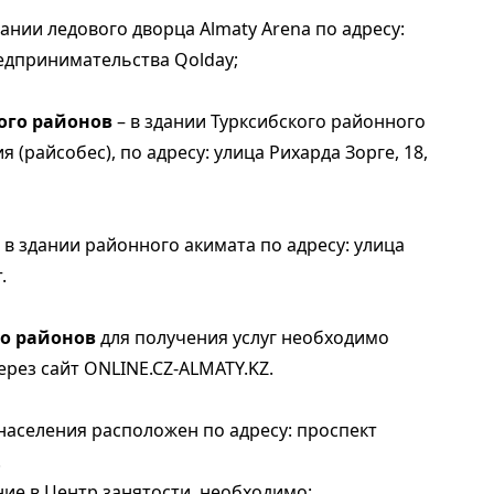
дании ледового дворца Almaty Arena по адресу:
едпринимательства Qolday;
ого районов
– в здании Турксибского районного
(райсобес), по адресу: улица Рихарда Зорге, 18,
 в здании районного акимата по адресу: улица
.
о районов
для получения услуг необходимо
рез сайт ONLINE.CZ-ALMATY.KZ.
населения расположен по адресу: проспект
.
ие в Центр занятости, необходимо: