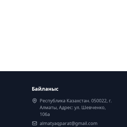
Байланыс
Республика Казахстан. 050022, г.
Алматы, Адрес: ул. Шевченко,
106а
almatyaqparat@gmail.com