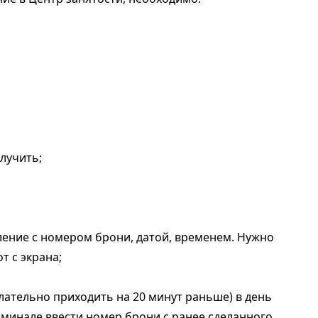
олучить;
мление с номером брони, датой, временем. Нужно
т с экрана;
лательно приходить на 20 минут раньше) в день
минале ввести номер брони с ранее сделанного