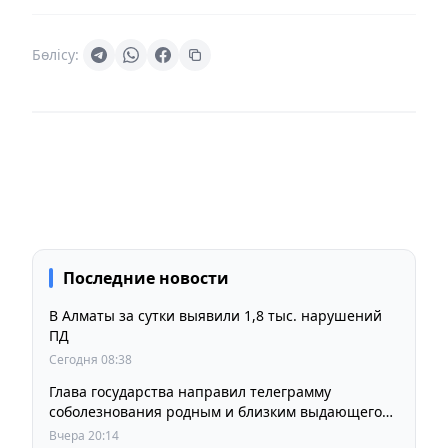
Бөлісу:
Последние новости
В Алматы за сутки выявили 1,8 тыс. нарушений
ПД
Сегодня 08:38
Глава государства направил телеграмму
соболезнования родным и близким выдающегося
кинорежиссера Ардака Амиркулова
Вчера 20:14