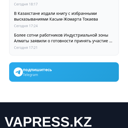
остается прежней
Сегодня 18:17
В Казахстане издали книгу с избранными
высказываниями Касым-Жомарта Токаева
Сегодня 17:24
Более сотни работников Индустриальной зоны
Алматы заявили о готовности принять участие в
выборах членов Курылтая
Сегодня 17:21
подпишитесь
Telegram