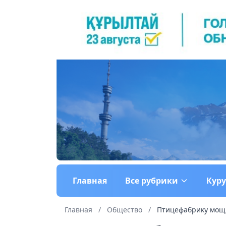
Главная
Все рубрики
Кур
Главная
/
Общество
/
Птицефабрику мощно