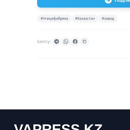
Подпи
#птицефабрика
#Казахстан
#завод
Бөлісу: