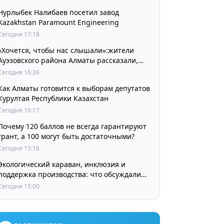
Нурлыбек Налибаев посетил завод
Kazakhstan Paramount Engineering
Сегодня 17:18
«Хочется, чтобы нас слышали»:жители
Ауэзовского района Алматы рассказали,
чего ждут от выборов депутатов Курултая
Сегодня 16:36
Как Алматы готовится к выборам депутатов
Курултая Республики Казахстан
Сегодня 16:17
Почему 120 баллов не всегда гарантируют
грант, а 100 могут быть достаточными?
Сегодня 15:16
Экологический караван, инклюзия и
поддержка производства: что обсуждали
партии в регионах
Сегодня 15:00