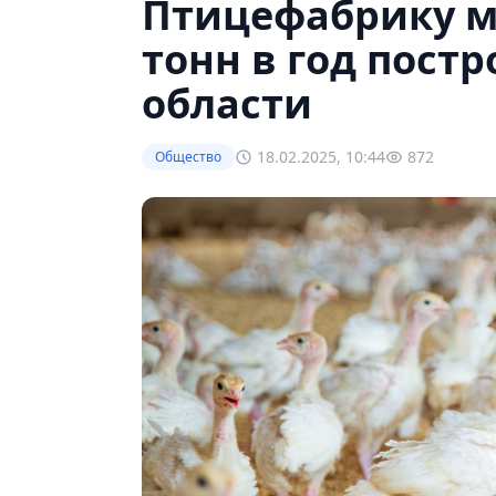
Птицефабрику м
тонн в год постр
области
18.02.2025, 10:44
872
Общество