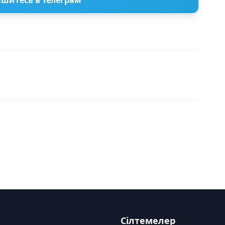
шитесь в Телеграм
Сілтемелер