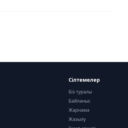
Сілтемелер
Біз туралы
Байланыс
Жарнама
Жазылу