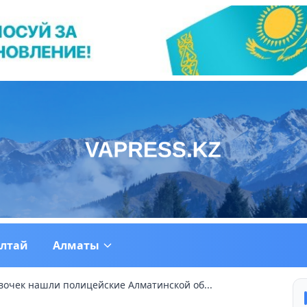
ултай
Алматы
очек нашли полицейские Алматинской об...