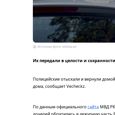
Источник фото: stolitsa.ee
Их передали в целости и сохранност
Полицейские отыскали и вернули домой
дома, сообщает Vecher.kz.
По данным официального
сайта
МВД РК
дочерей обратились в дежурную часть 