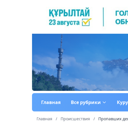
Главная
Все рубрики
Кур
Главная
/
Происшествия
/
Пропавших дев