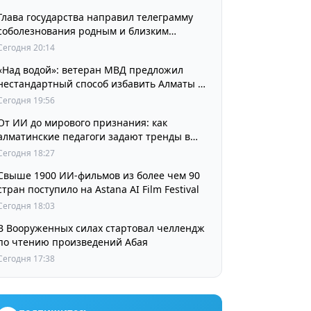
Глава государства направил телеграмму
соболезнования родным и близким
выдающегося кинорежиссера Ардака
Сегодня 20:14
Амиркулова
«Над водой»: ветеран МВД предложил
нестандартный способ избавить Алматы от
пробок и смога
Сегодня 19:56
От ИИ до мирового признания: как
алматинские педагоги задают тренды в
изучении языков
Сегодня 18:27
Свыше 1900 ИИ-фильмов из более чем 90
стран поступило на Astana AI Film Festival
Сегодня 18:03
В Вооруженных силах стартовал челлендж
по чтению произведений Абая
Сегодня 17:38