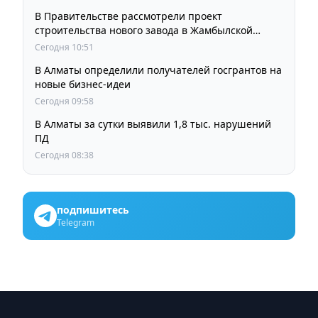
В Правительстве рассмотрели проект
строительства нового завода в Жамбылской
области
Сегодня 10:51
В Алматы определили получателей госгрантов на
новые бизнес-идеи
Сегодня 09:58
В Алматы за сутки выявили 1,8 тыс. нарушений
ПД
Сегодня 08:38
подпишитесь
Telegram