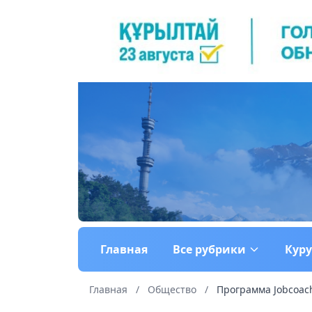
Главная
Все рубрики
Кур
Главная
/
Общество
/
Программа Jobcoach