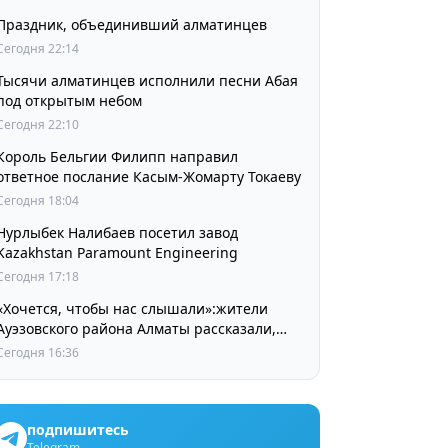
Праздник, объединивший алматинцев
Сегодня 22:14
Тысячи алматинцев исполнили песни Абая
под открытым небом
Сегодня 22:10
Король Бельгии Филипп направил
ответное послание Касым-Жомарту Токаеву
Сегодня 18:04
Нурлыбек Налибаев посетил завод
Kazakhstan Paramount Engineering
Сегодня 17:18
«Хочется, чтобы нас слышали»:жители
Ауэзовского района Алматы рассказали,
чего ждут от выборов депутатов Курултая
Сегодня 16:36
подпишитесь
Telegram