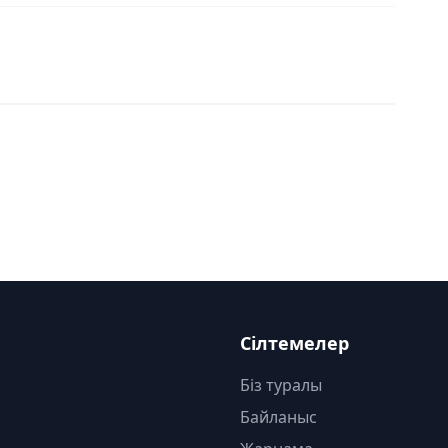
Сілтемелер
Біз туралы
Байланыс