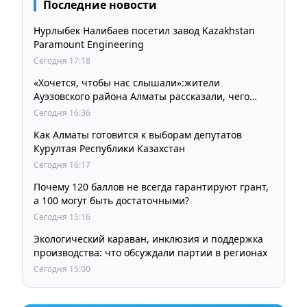
Последние новости
Нурлыбек Налибаев посетил завод Kazakhstan
Paramount Engineering
Сегодня 17:18
«Хочется, чтобы нас слышали»:жители
Ауэзовского района Алматы рассказали, чего
ждут от выборов депутатов Курултая
Сегодня 16:36
Как Алматы готовится к выборам депутатов
Курултая Республики Казахстан
Сегодня 16:17
Почему 120 баллов не всегда гарантируют грант,
а 100 могут быть достаточными?
Сегодня 15:16
Экологический караван, инклюзия и поддержка
производства: что обсуждали партии в регионах
Сегодня 15:00