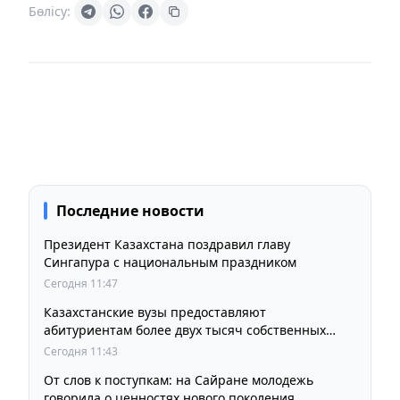
Бөлісу:
Последние новости
Президент Казахстана поздравил главу
Сингапура с национальным праздником
Сегодня 11:47
Казахстанские вузы предоставляют
абитуриентам более двух тысяч собственных
образовательных грантов
Сегодня 11:43
От слов к поступкам: на Сайране молодежь
говорила о ценностях нового поколения