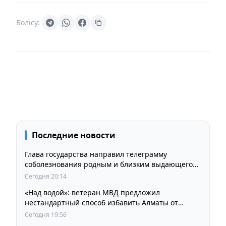
Бөлісу:
Последние новости
Глава государства направил телеграмму
соболезнования родным и близким выдающегося
кинорежиссера Ардака Амиркулова
Сегодня 20:14
«Над водой»: ветеран МВД предложил
нестандартный способ избавить Алматы от
пробок и смога
Сегодня 19:56