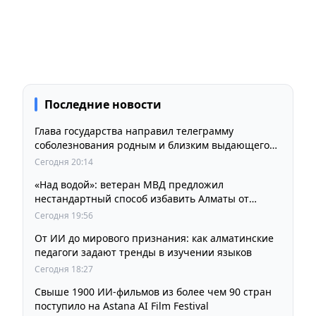
Последние новости
Глава государства направил телеграмму
соболезнования родным и близким выдающегося
кинорежиссера Ардака Амиркулова
Сегодня 20:14
«Над водой»: ветеран МВД предложил
нестандартный способ избавить Алматы от
пробок и смога
Сегодня 19:56
От ИИ до мирового признания: как алматинские
педагоги задают тренды в изучении языков
Сегодня 18:27
Свыше 1900 ИИ-фильмов из более чем 90 стран
поступило на Astana AI Film Festival