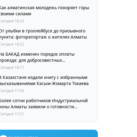
Как алматинская молодежь покоряет горы
своими силами
Сегодня 18:23
От улыбки в троллейбусе до призывного
пункта: фоторепортаж о жителях Алматы
Сегодня 18:22
На БАКАД изменен порядок оплаты
проезда: для добросовестных
пользователей стоимость остается
Сегодня 18:17
прежней
В Казахстане издали книгу с избранными
высказываниями Касым-Жомарта Токаева
Сегодня 17:24
Более сотни работников Индустриальной
зоны Алматы заявили о готовности
принять участие в выборах членов
Сегодня 17:21
Курылтая