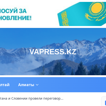
ултай
Алматы
тана и Словении провели переговор...