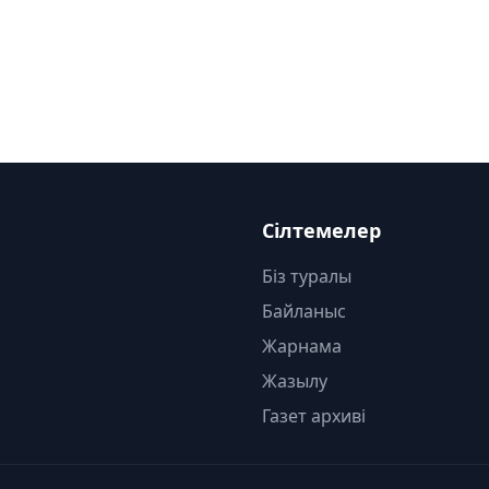
Сілтемелер
Біз туралы
Байланыс
Жарнама
Жазылу
Газет архиві