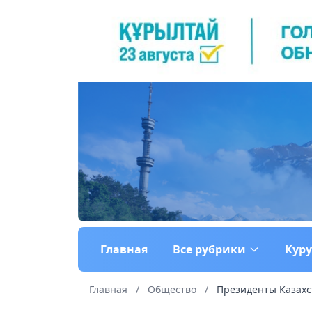
Главная
Все рубрики
Кур
Главная
/
Общество
/
Президенты Казахс