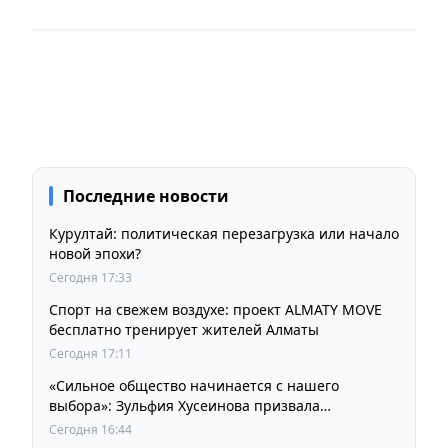
Последние новости
Курултай: политическая перезагрузка или начало
новой эпохи?
Сегодня 17:33
Спорт на свежем воздухе: проект ALMATY MOVE
бесплатно тренирует жителей Алматы
Сегодня 17:11
«Сильное общество начинается с нашего
выбора»: Зульфия Хусеинова призвала
казахстанцев принять участие в выборах
Сегодня 16:44
депутатов Курултая