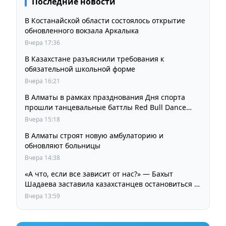
Последние новости
В Костанайской области состоялось открытие
обновленного вокзала Аркалыка
Вчера 17:36
В Казахстане разъяснили требования к
обязательной школьной форме
Вчера 16:21
В Алматы в рамках празднования Дня спорта
прошли танцевальные баттлы Red Bull Dance
Your Style
Вчера 15:18
В Алматы строят новую амбулаторию и
обновляют больницы
Вчера 14:38
«А что, если все зависит от нас?» — Бахыт
Шадаева заставила казахстанцев остановиться и
задуматься
Вчера 13:59