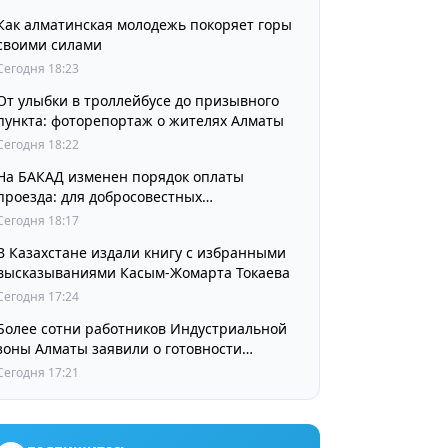
Как алматинская молодежь покоряет горы
своими силами
Сегодня 18:23
От улыбки в троллейбусе до призывного
пункта: фоторепортаж о жителях Алматы
Сегодня 18:22
На БАКАД изменен порядок оплаты
проезда: для добросовестных
пользователей стоимость остается
Сегодня 18:17
прежней
В Казахстане издали книгу с избранными
высказываниями Касым-Жомарта Токаева
Сегодня 17:24
Более сотни работников Индустриальной
зоны Алматы заявили о готовности
принять участие в выборах членов
Сегодня 17:21
Курылтая