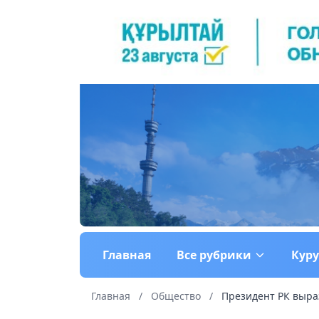
Главная
Все рубрики
Кур
Главная
/
Общество
/
Президент РК выра