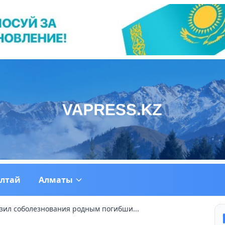
ултай
Алматы
зил соболезнования родным погибши...