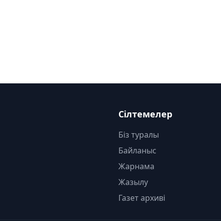
Сілтемелер
Біз туралы
Байланыс
Жарнама
Жазылу
Газет архиві