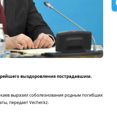
корейшего выздоровления пострадавшим.
окаев выразил соболезнования родным погибших
ты, передает Vecher.kz.