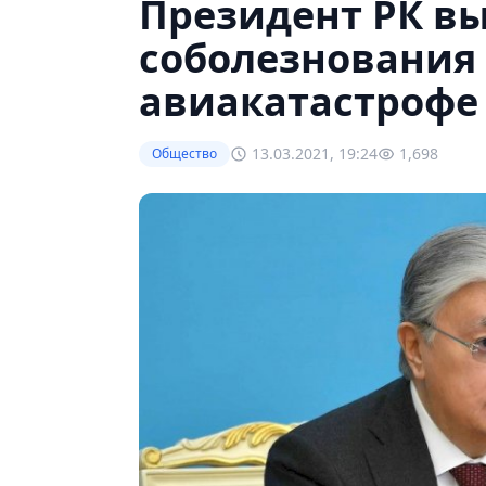
Президент РК в
соболезнования
авиакатастрофе
13.03.2021, 19:24
1,698
Общество