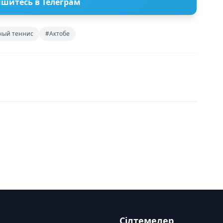
шитесь в Телеграм
ный теннис
#Актобе
Сілтемелер