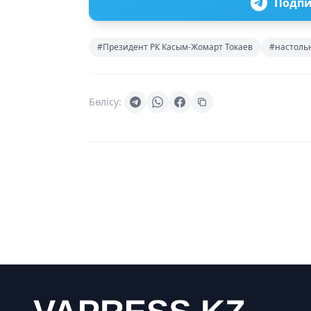
Подпи
#Президент РК Касым-Жомарт Токаев
#настоль
Бөлісу: