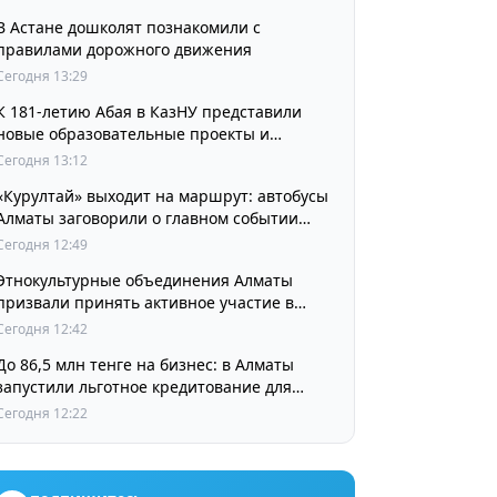
В Астане дошколят познакомили с
правилами дорожного движения
Сегодня 13:29
К 181-летию Абая в КазНУ представили
новые образовательные проекты и
разработки в области абаеведения
Сегодня 13:12
«Курултай» выходит на маршрут: автобусы
Алматы заговорили о главном событии
августа
Сегодня 12:49
Этнокультурные объединения Алматы
призвали принять активное участие в
выборах
Сегодня 12:42
До 86,5 млн тенге на бизнес: в Алматы
запустили льготное кредитование для
предпринимателей
Сегодня 12:22