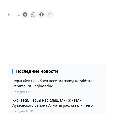
Бөлісу:
Последние новости
Нурлыбек Налибаев посетил завод Kazakhstan
Paramount Engineering
Сегодня 17:18
«Хочется, чтобы нас слышали»:жители
Ауэзовского района Алматы рассказали, чего
ждут от выборов депутатов Курултая
Сегодня 16:36