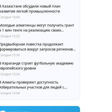
В Казахстане обсудили новый план
развития легкой промышленности
Сегодня 16:00
Молодые алматинцы могут получить грант
в 1 млн тенге на реализацию своих
проектов
Сегодня 15:52
Предвыборная повестка продолжает
формироваться вокруг запросов регионов
страны
Сегодня 15:39
В Караганде строят футбольную академию
европейского уровня
Сегодня 15:34
В Алматы проверяют доступность
избирательных участков для людей с
инвалидностью
Сегодня 15:09