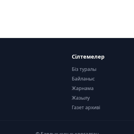
Сілтемелер
Біз туралы
Байланыс
Жарнама
Жазылу
Газет архиві
© Барлық құқық қорғалған