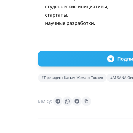
студенческие инициативы,
стартапы,
научные разработки.
Подпи
#Президент Касым-Жомарт Токаев
#AI SANA Gen
Бөлісу: