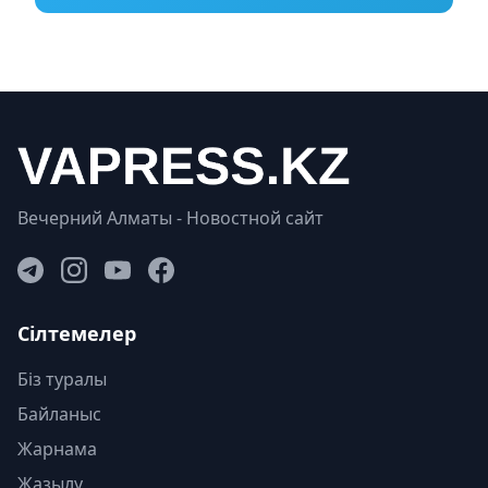
Вечерний Алматы - Новостной сайт
Сілтемелер
Біз туралы
Байланыс
Жарнама
Жазылу