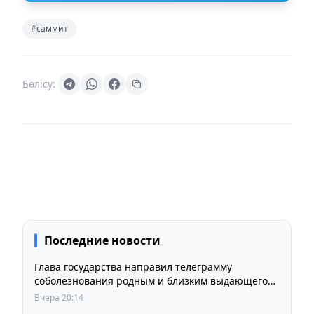
#саммит
Бөлісу:
Последние новости
Глава государства направил телеграмму
соболезнования родным и близким выдающегося
кинорежиссера Ардака Амиркулова
Вчера 20:14