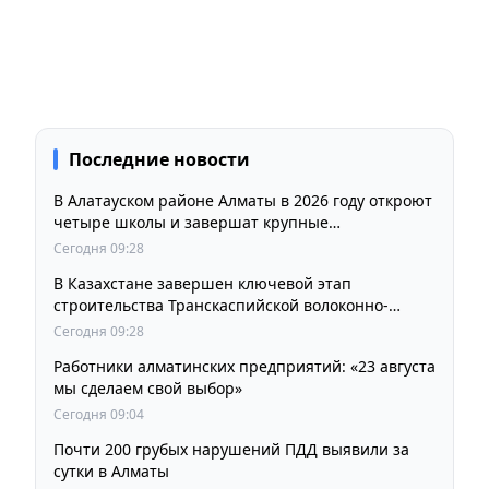
Последние новости
В Алатауском районе Алматы в 2026 году откроют
четыре школы и завершат крупные
инфраструктурные проекты
Сегодня 09:28
В Казахстане завершен ключевой этап
строительства Транскаспийской волоконно-
оптической линии связи
Сегодня 09:28
Работники алматинских предприятий: «23 августа
мы сделаем свой выбор»
Сегодня 09:04
Почти 200 грубых нарушений ПДД выявили за
сутки в Алматы