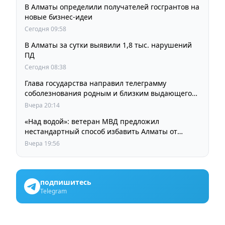
В Алматы определили получателей госгрантов на
новые бизнес-идеи
Сегодня 09:58
В Алматы за сутки выявили 1,8 тыс. нарушений
ПД
Сегодня 08:38
Глава государства направил телеграмму
соболезнования родным и близким выдающегося
кинорежиссера Ардака Амиркулова
Вчера 20:14
«Над водой»: ветеран МВД предложил
нестандартный способ избавить Алматы от
пробок и смога
Вчера 19:56
подпишитесь
Telegram