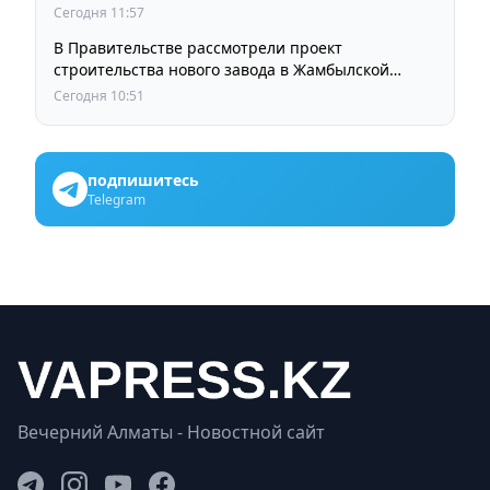
Сегодня 11:57
В Правительстве рассмотрели проект
строительства нового завода в Жамбылской
области
Сегодня 10:51
подпишитесь
Telegram
Вечерний Алматы - Новостной сайт