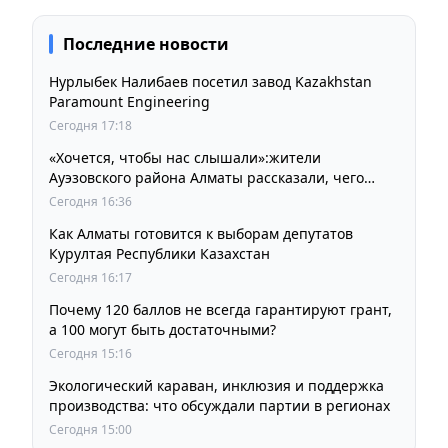
Последние новости
Нурлыбек Налибаев посетил завод Kazakhstan
Paramount Engineering
Сегодня 17:18
«Хочется, чтобы нас слышали»:жители
Ауэзовского района Алматы рассказали, чего
ждут от выборов депутатов Курултая
Сегодня 16:36
Как Алматы готовится к выборам депутатов
Курултая Республики Казахстан
Сегодня 16:17
Почему 120 баллов не всегда гарантируют грант,
а 100 могут быть достаточными?
Сегодня 15:16
Экологический караван, инклюзия и поддержка
производства: что обсуждали партии в регионах
Сегодня 15:00