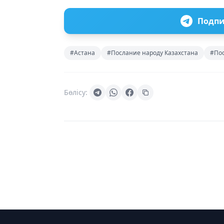
Подпи
#Астана
#Послание народу Казахстана
#По
Бөлісу: