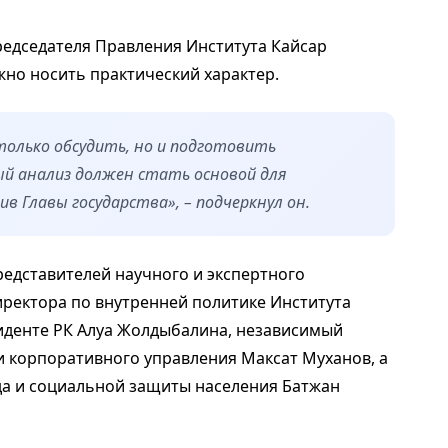
едседателя Правления Института Кайсар
жно носить практический характер.
 только обсудить, но и подготовить
й анализ должен стать основой для
в Главы государства», – подчеркнул он.
редставителей научного и экспертного
иректора по внутренней политике Института
иденте РК Алуа Жолдыбалина, независимый
и корпоративного управления Максат Муханов, а
да и социальной защиты населения Батжан