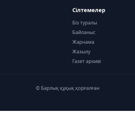
Сілтемелер
Біз туралы
Байланыс
Жарнама
Жазылу
Газет архиві
© Барлық құқық қорғалған