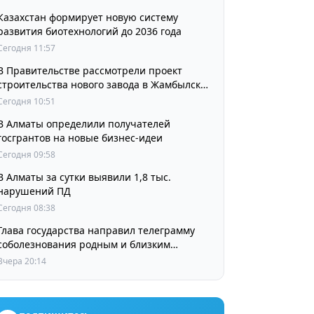
Казахстан формирует новую систему
развития биотехнологий до 2036 года
Сегодня 11:57
В Правительстве рассмотрели проект
строительства нового завода в Жамбылской
области
Сегодня 10:51
В Алматы определили получателей
госгрантов на новые бизнес-идеи
Сегодня 09:58
В Алматы за сутки выявили 1,8 тыс.
нарушений ПД
Сегодня 08:38
Глава государства направил телеграмму
соболезнования родным и близким
выдающегося кинорежиссера Ардака
Вчера 20:14
Амиркулова