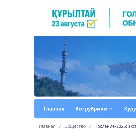
Главная
Все рубрики
Кур
Главная
/
Общество
/
Послание-2025: эк