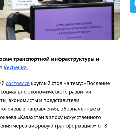
осам транспортной инфраструктуры и
ет
Vecher.kz.
ний
состоялся
круглый стол на тему: «Послание
ы социально-экономического развития
рты, экономисты и представители
и ключевые направления, обозначенные в
каева «Казахстан в эпоху искусственного
ешения через цифровую трансформацию» от 8