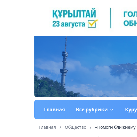
Главная
Все рубрики
Кур
Главная
/
Общество
/
«Помоги ближнему с