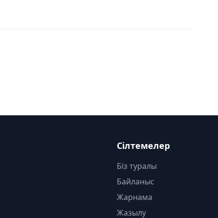
Сілтемелер
Біз туралы
Байланыс
Жарнама
Жазылу