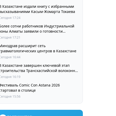
В Казахстане издали книгу с избранными
высказываниями Касым-Жомарта Токаева
Сегодня 17:24
Более сотни работников Индустриальной
зоны Алматы заявили о готовности
принять участие в выборах членов
Сегодня 17:21
Курылтая
Минздрав расширит сеть
травматологических центров в Казахстане
Сегодня 16:44
В Казахстане завершен ключевой этап
строительства Транскаспийской волоконно-
оптической линии связи
Сегодня 16:19
Фестиваль Comic Con Astana 2026
стартовал в столице
Сегодня 15:56