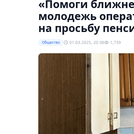
«Помоги ближне
молодежь опера
на просьбу пенс
01.03.2025, 20:38
1,739
Общество