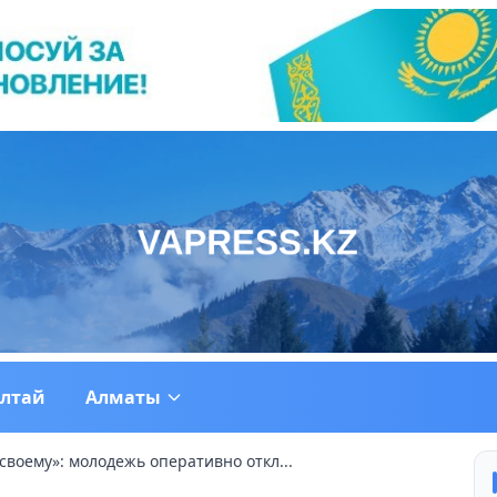
ултай
Алматы
воему»: молодежь оперативно откл...