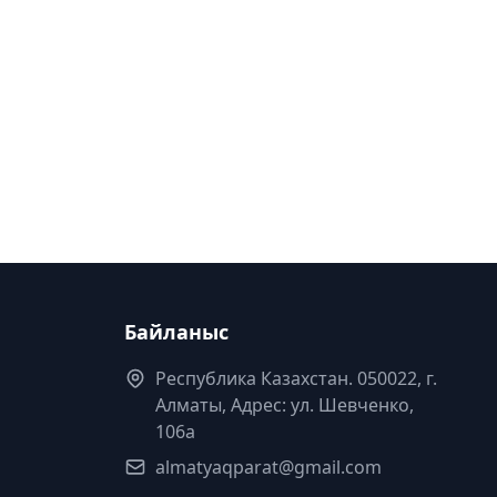
Байланыс
Республика Казахстан. 050022, г.
Алматы, Адрес: ул. Шевченко,
106а
almatyaqparat@gmail.com