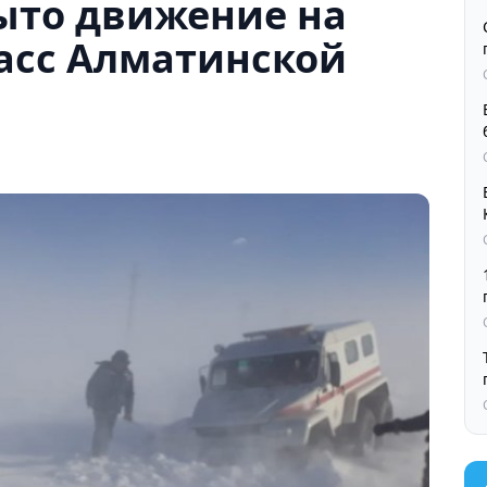
ыто движение на
асс Алматинской