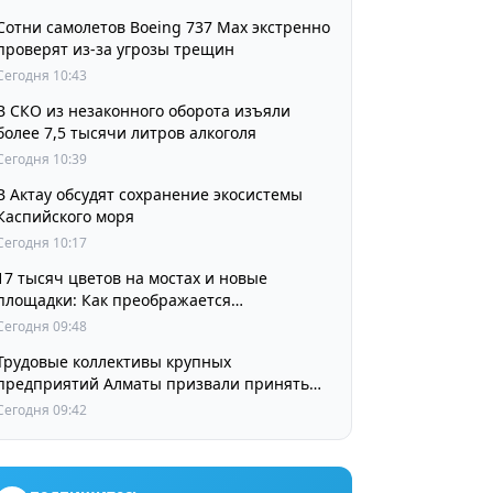
Сотни самолетов Boeing 737 Max экстренно
проверят из-за угрозы трещин
Сегодня 10:43
В СКО из незаконного оборота изъяли
более 7,5 тысячи литров алкоголя
Сегодня 10:39
В Актау обсудят сохранение экосистемы
Каспийского моря
Сегодня 10:17
17 тысяч цветов на мостах и новые
площадки: Как преображается
Наурызбайский район
Сегодня 09:48
Трудовые коллективы крупных
предприятий Алматы призвали принять
участие в выборах членов Курултая
Сегодня 09:42