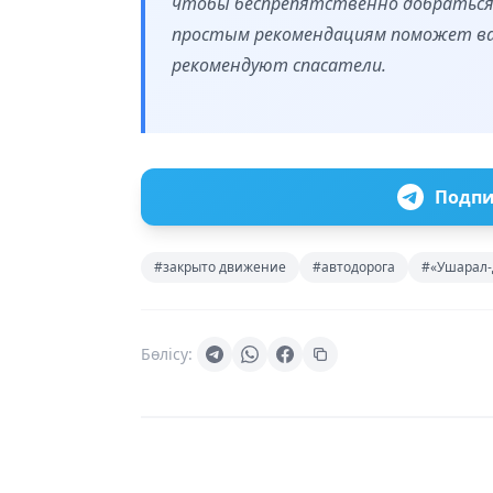
чтобы беспрепятственно добраться 
простым рекомендациям поможет вам
рекомендуют спасатели.
Подпи
#закрыто движение
#автодорога
#«Ушарал-
Бөлісу: