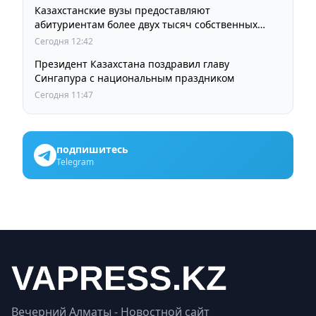
Казахстанские вузы предоставляют
абитуриентам более двух тысяч собственных
образовательных грантов
Сегодня 12:42
Президент Казахстана поздравил главу
Сингапура с национальным праздником
Сегодня 11:47
подпишитесь
Telegram
Вечерний Алматы - Новостной сайт