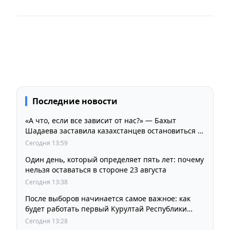
Последние новости
«А что, если все зависит от нас?» — Бахыт
Шадаева заставила казахстанцев остановиться и
задуматься
Сегодня 13:59
Один день, который определяет пять лет: почему
нельзя оставаться в стороне 23 августа
Сегодня 13:38
После выборов начинается самое важное: как
будет работать первый Курултай Республики
Казахстан
Сегодня 13:28