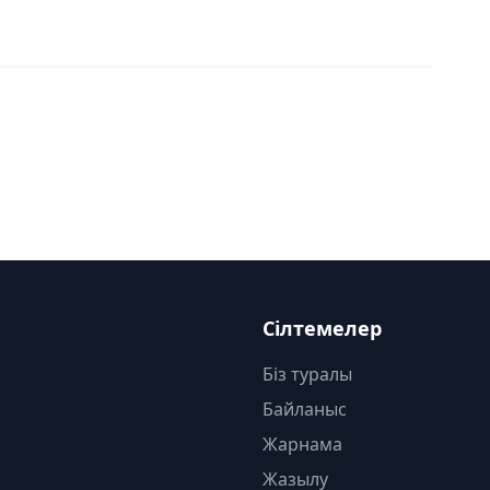
Сілтемелер
Біз туралы
Байланыс
Жарнама
Жазылу