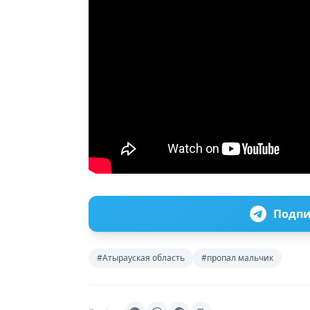
Подпи
#Атырауская область
#пропал мальчик