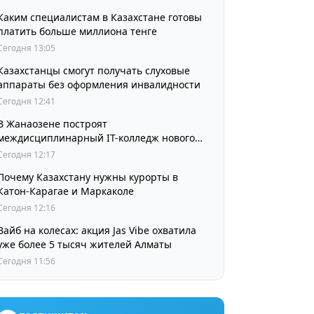
Каким специалистам в Казахстане готовы
платить больше миллиона тенге
Сегодня 13:05
Казахстанцы смогут получать слуховые
аппараты без оформления инвалидности
Сегодня 12:41
В Жанаозене построят
междисциплинарный IT-колледж нового
поколения
Сегодня 12:17
Почему Казахстану нужны курорты в
Катон-Карагае и Маркаколе
Сегодня 12:16
Вайб на колесах: акция Jas Vibe охватила
уже более 5 тысяч жителей Алматы
Сегодня 11:56