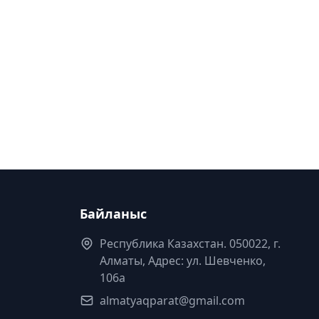
Байланыс
Республика Казахстан. 050022, г.
Алматы, Адрес: ул. Шевченко,
106а
almatyaqparat@gmail.com