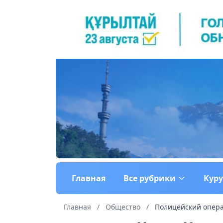
Главная
Все рубрики
Кур
Главная
/
Общество
/
Полицейский опера