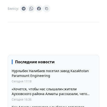
Бөлісу:
Последние новости
Нурлыбек Налибаев посетил завод Kazakhstan
Paramount Engineering
Сегодня 17:18
«Хочется, чтобы нас слышали»:жители
Ауэзовского района Алматы рассказали, чего
ждут от выборов депутатов Курултая
Сегодня 16:36