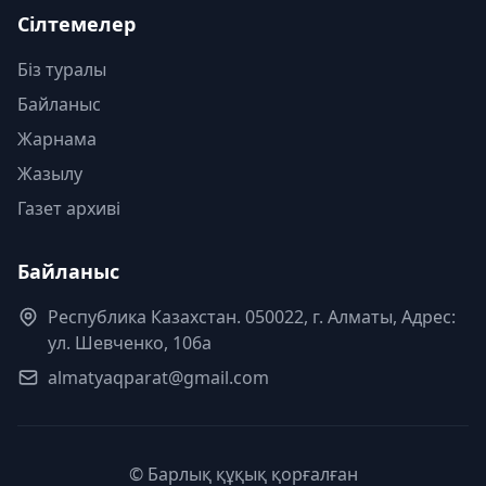
Сілтемелер
Біз туралы
Байланыс
Жарнама
Жазылу
Газет архиві
Байланыс
Республика Казахстан. 050022, г. Алматы, Адрес:
ул. Шевченко, 106а
almatyaqparat@gmail.com
© Барлық құқық қорғалған