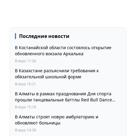
Последние новости
В Костанайской области состоялось открытие
обновленного вокзала Аркалыка
Вчера 17:36
В Казахстане разъяснили требования к
обязательной школьной форме
Вчера 16:21
В Алматы в рамках празднования Дня спорта
прошли танцевальные баттлы Red Bull Dance
Your Style
Вчера 15:18
В Алматы строят новую амбулаторию и
обновляют больницы
Вчера 14:38