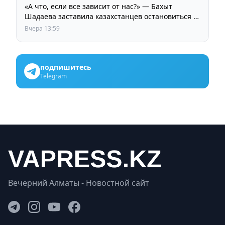
«А что, если все зависит от нас?» — Бахыт
Шадаева заставила казахстанцев остановиться и
задуматься
Вчера 13:59
подпишитесь
Telegram
Вечерний Алматы - Новостной сайт