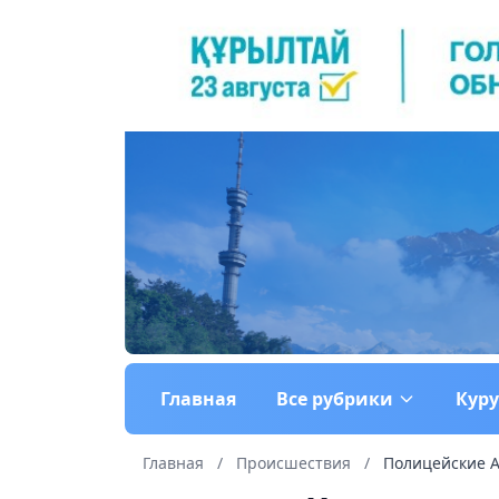
Главная
Все рубрики
Кур
Главная
/
Происшествия
/
Полицейские А