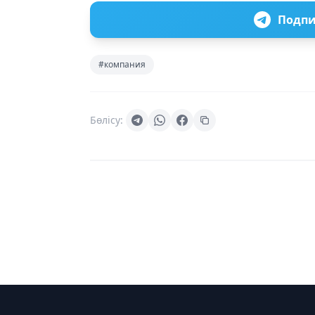
Подпи
#компания
Бөлісу: