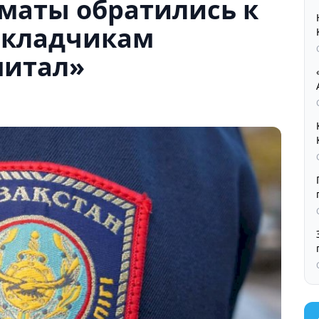
маты обратились к
вкладчикам
питал»