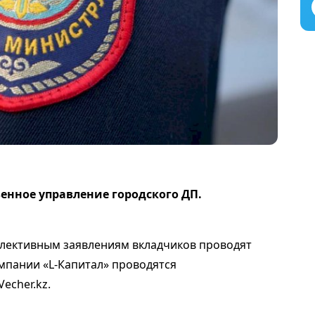
венное управление городского ДП.
лективным заявлениям вкладчиков проводят
омпании «L-Капитал» проводятся
echer.kz.