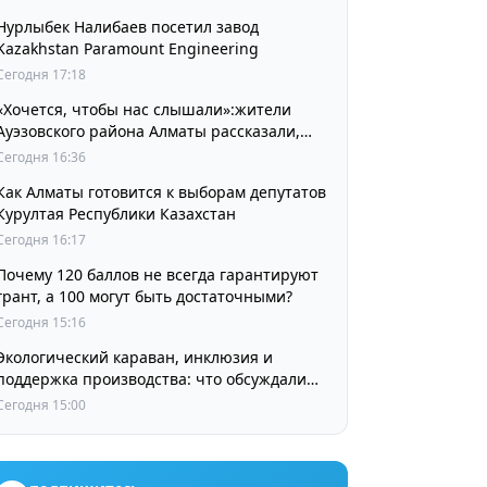
Нурлыбек Налибаев посетил завод
Kazakhstan Paramount Engineering
Сегодня 17:18
«Хочется, чтобы нас слышали»:жители
Ауэзовского района Алматы рассказали,
чего ждут от выборов депутатов Курултая
Сегодня 16:36
Как Алматы готовится к выборам депутатов
Курултая Республики Казахстан
Сегодня 16:17
Почему 120 баллов не всегда гарантируют
грант, а 100 могут быть достаточными?
Сегодня 15:16
Экологический караван, инклюзия и
поддержка производства: что обсуждали
партии в регионах
Сегодня 15:00