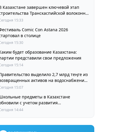
В Казахстане завершен ключевой этап
строительства Транскаспийской волоконно-
оптической линии связи
Сегодня 15:33
Фестиваль Comic Con Astana 2026
стартовал в столице
Сегодня 15:30
Каким будет образование Казахстана:
партии представили свои предложения
Сегодня 15:14
Правительство выделило 2,7 млрд теңге из
возвращенных активов на водоснабжение
сел в СКО
Сегодня 15:07
Школьные предметы в Казахстане
обновили с учетом развития
искусственного интеллекта
Сегодня 14:44