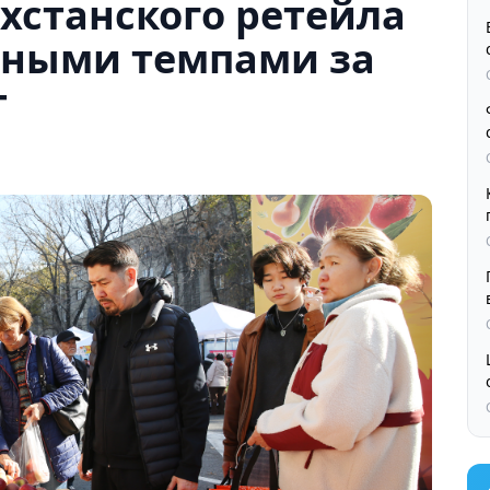
хстанского ретейла
дными темпами за
т