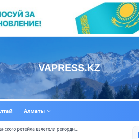
ултай
Алматы
анского ретейла взлетели рекордн...