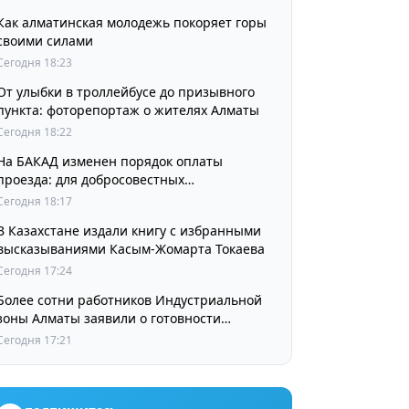
Как алматинская молодежь покоряет горы
своими силами
Сегодня 18:23
От улыбки в троллейбусе до призывного
пункта: фоторепортаж о жителях Алматы
Сегодня 18:22
На БАКАД изменен порядок оплаты
проезда: для добросовестных
пользователей стоимость остается
Сегодня 18:17
прежней
В Казахстане издали книгу с избранными
высказываниями Касым-Жомарта Токаева
Сегодня 17:24
Более сотни работников Индустриальной
зоны Алматы заявили о готовности
принять участие в выборах членов
Сегодня 17:21
Курылтая