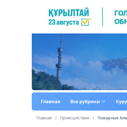
Главная
Все рубрики
Кур
Главная
/
Происшествия
/
Пожарные Алма