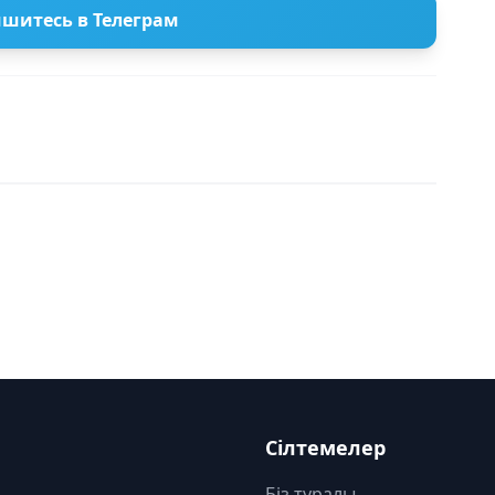
шитесь в Телеграм
Сілтемелер
Біз туралы