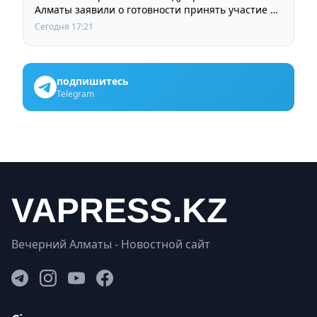
Алматы заявили о готовности принять участие в
выборах членов Курылтая
Сегодня 17:21
подпишитесь
Telegram
Вечерний Алматы - Новостной сайт