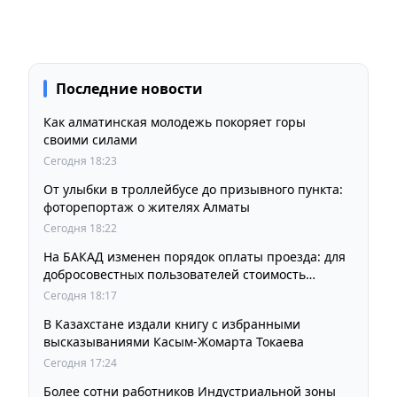
Последние новости
Как алматинская молодежь покоряет горы
своими силами
Сегодня 18:23
От улыбки в троллейбусе до призывного пункта:
фоторепортаж о жителях Алматы
Сегодня 18:22
На БАКАД изменен порядок оплаты проезда: для
добросовестных пользователей стоимость
остается прежней
Сегодня 18:17
В Казахстане издали книгу с избранными
высказываниями Касым-Жомарта Токаева
Сегодня 17:24
Более сотни работников Индустриальной зоны